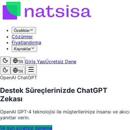
Özellikler
Çözümler
Fiyatlandırma
Kaynaklar
Giriş Yap
Ücretsiz Dene
TR
TR
OpenAI ChatGPT
Destek Süreçlerinizde ChatGPT
Zekası
OpenAI GPT-4 teknolojisi ile müşterilerinize insansı ve akıcı
yanıtlar verin.
14 gün ücretsiz deneme