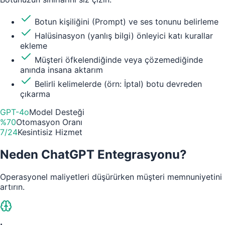
Botun kişiliğini (Prompt) ve ses tonunu belirleme
Halüsinasyon (yanlış bilgi) önleyici katı kurallar
ekleme
Müşteri öfkelendiğinde veya çözemediğinde
anında insana aktarım
Belirli kelimelerde (örn: İptal) botu devreden
çıkarma
GPT-4o
Model Desteği
%70
Otomasyon Oranı
7/24
Kesintisiz Hizmet
Neden ChatGPT Entegrasyonu?
Operasyonel maliyetleri düşürürken müşteri memnuniyetini
artırın.