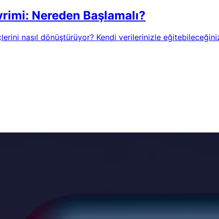
rimi: Nereden Başlamalı?
çlerini nasıl dönüştürüyor? Kendi verilerinizle eğitebileceğ