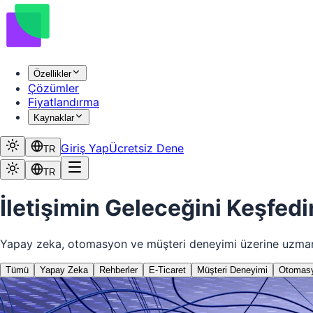
Özellikler
Çözümler
Fiyatlandırma
Kaynaklar
Giriş Yap
Ücretsiz Dene
TR
TR
İletişimin
Geleceğini
Keşfedi
Yapay zeka, otomasyon ve müşteri deneyimi üzerine uzman gö
Tümü
Yapay Zeka
Rehberler
E-Ticaret
Müşteri Deneyimi
Otomas