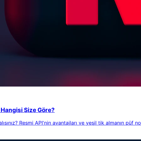
Hangisi Size Göre?
nız? Resmi API'nin avantajları ve yeşil tik almanın püf nok