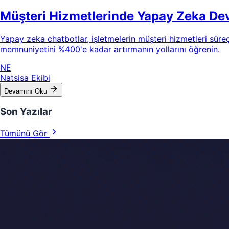
Müşteri Hizmetlerinde Yapay Zeka Dev
Yapay zeka chatbotlar, işletmelerin müşteri hizmetleri süre
memnuniyetini %400'e kadar artırmanın yollarını öğrenin.
NE
Natsisa Ekibi
Devamını Oku
Son Yazılar
Tümünü Gör